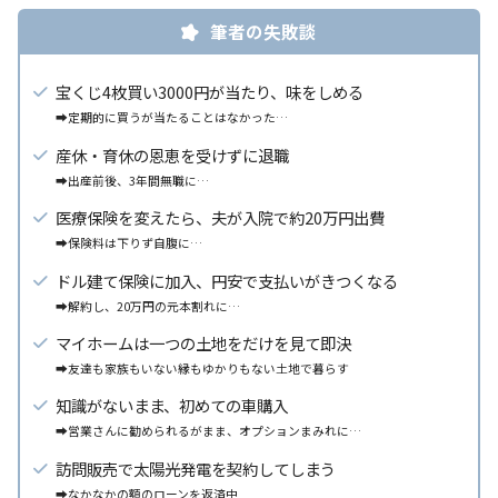
筆者の失敗談
宝くじ4枚買い3000円が当たり、味をしめる
➡
定期的に買うが当たることはなかった…
産休・育休の恩恵を受けずに退職
➡出産前後、3年間無職に…
医療保険を変えたら、夫が入院で約20万円出費
➡保険料は下りず自腹に…
ドル建て保険に加入、円安で支払いがきつくなる
➡解約し、
20
万円の元本割れに…
マイホームは一つの土地をだけを見て即決
➡
友達も
家族
もいない
縁もゆかりもない土地で暮らす
知識がないまま、初めての車購入
➡営業さんに勧められるがまま、オプションまみれに…
訪問販売で太陽光発電を契約してしまう
➡なかなかの額のローンを返済中