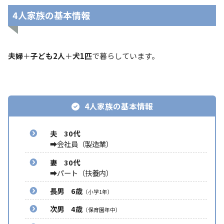
4人家族の基本情報
夫婦
＋
子ども2人
＋
犬1匹
で暮らしています。
4人家族の基本情報
夫 30代
➡会社員（製造業）
妻 30代
➡パート（扶養内）
長男 6歳
（小学1年）
次男 4歳
（保育園年中）