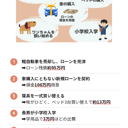
軽自動車を売却し、ローンを完済
➡ローン残債
約95万円
車購入にともない新規ローンを契約
➡頭金
100万円
用意
寝具を一式買い替える
➡咳がひどく、ベッド3台買い替えで
約
13万円
長男が小学校入学
➡学用品で
3万円
ほどの出費