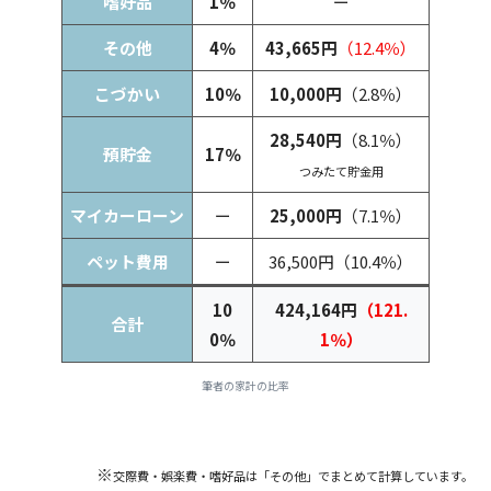
嗜好品
1％
ー
その他
4％
43,665円
（12.4％）
こづかい
10％
10,000円
（2.8％）
28,540円
（8.1％）
預貯金
17％
つみたて貯金用
マイカーローン
ー
25,000円
（7.1％）
ペット費用
ー
36,500円（10.4％）
10
424,164円
（121.
合計
0％
1％）
筆者の家計の比率
※
交際費・娯楽費・嗜好品は「その他」でまとめて計算しています。