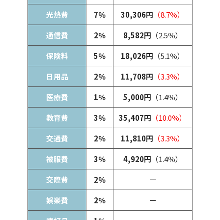
光熱費
7％
30,306円
（8.7％）
通信費
2％
8,582円
（2.5％）
保険料
5％
18,026円
（5.1％）
日用品
2％
11,708円
（3.3％）
医療費
1％
5,000円
（1.4％）
教育費
3％
35,407円
（10.0％）
交通費
2％
11,810円
（3.3％）
被服費
3％
4,920円
（1.4％）
交際費
2％
ー
娯楽費
2％
ー